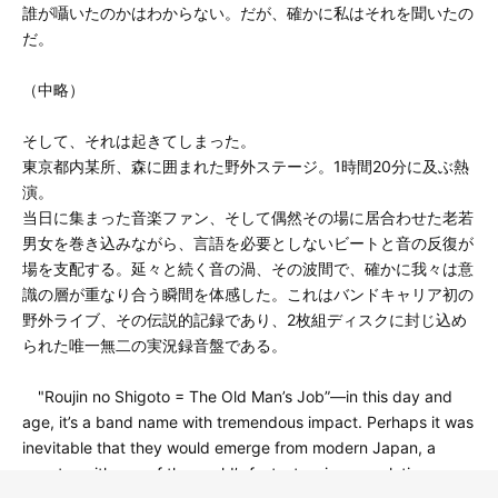
誰が囁いたのかはわからない。だが、確かに私はそれを聞いたの
だ。
（中略）
そして、それは起きてしまった。
東京都内某所、森に囲まれた野外ステージ。1時間20分に及ぶ熱
演。
当日に集まった音楽ファン、そして偶然その場に居合わせた老若
男女を巻き込みながら、言語を必要としないビートと音の反復が
場を支配する。延々と続く音の渦、その波間で、確かに我々は意
識の層が重なり合う瞬間を体感した。これはバンドキャリア初の
野外ライブ、その伝説的記録であり、2枚組ディスクに封じ込め
られた唯一無二の実況録音盤である。
"Roujin no Shigoto = The Old Man’s Job”—in this day and
age, it’s a band name with tremendous impact. Perhaps it was
inevitable that they would emerge from modern Japan, a
country with one of the world’s fastest-aging populations.