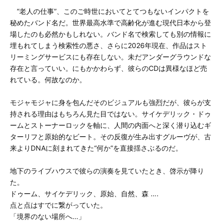
“老人の仕事”、このご時世においてとてつもないインパクトを
秘めたバンド名だ。世界最高水準で高齢化が進む現代日本から登
場したのも必然かもしれない。バンド名で検索しても別の情報に
埋もれてしまう検索性の悪さ、さらに2026年現在、作品はスト
リーミングサービスにも存在しない。未だアンダーグラウンドな
存在と言っていい。にもかかわらず、彼らのCDは異様なほど売
れている。何故なのか。
モジャモジャに身を包んだそのビジュアルも強烈だが、彼らが支
持される理由はもちろん見た目ではない。サイケデリック・ドゥ
ームとストーナーロックを軸に、人間の内面へと深く潜り込むギ
ターリフと原始的なビート。その反復が生み出すグルーヴが、古
来よりDNAに刻まれてきた“何か”を直接揺さぶるのだ。
地下のライブハウスで彼らの演奏を見ていたとき、啓示が降り
た。
ドゥーム、サイケデリック、原始、自然、森 ….
点と点はすでに繋がっていた。
「境界のない場所へ...」